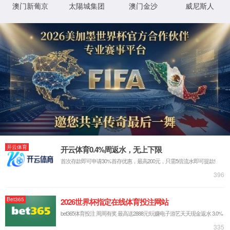
2012-04-23
《人民日报海外版》采访top1体育网址洪堡学者刘国福
2012-04-22
提升律师素养专题讲座第九期 北京仲裁委陈福勇博士主
讲审判方法论视野中的仲裁代理
2012-05-09
top1体育网址王国语老师参加《空间资产议定书》法律问
题研讨会
2012-05-08
top1体育网址于兆波学术专著获奖
<
>