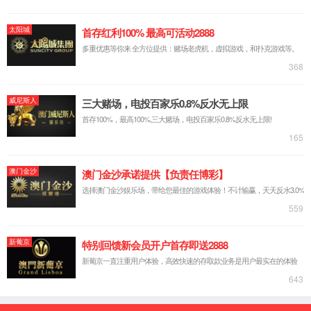
地址：北京市房山区良乡东路9号
邮编：100024
服务邮箱：(网页内容)Webmaster@
(网络服务)service@bit.edu.cn
中国·top1体育(有限公司)官方网站-Official Platform 版权所有
京ICP备10019879号京公网安备110402430044号
友情链接
北京理工大学图书馆
北京理工大学
资源库
Westlaw
万方数据
中国知网