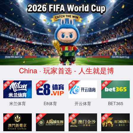
top1体育网址
人才培养
首页
-
人才培养
-
研究生培养
研究生培养