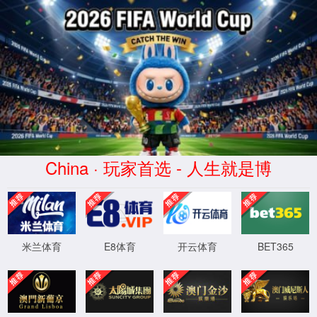
top1体育网址
人才培养
首页
-
人才培养
-
研究生培养
研究生培养