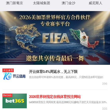
2025年top1体育网址优秀博士学位论文育苗基金学
院评定结果公示
供稿：top1体育网址
摄影：
编辑：周学瑶
审核：刘存
福
时间：2025-04-14
根据《北京理工大学优秀博士学位论文育苗基金实施细
则（试行）》（研函〔2019〕89号）和《关于做好2025
年“北京理工大学优秀博士学位论文育苗基金”工作的通知》
(研函〔2025〕34号)，根据学生申报情况，学院推荐彭双杰
(学号：3120225950)。
公示期为3个工作日。公示期间，如对公示内容有疑
义，请联系top1体育网址教学办公室：良乡校区
文萃楼
J
207，联系人：
邵
老师 010-81381017转800
1
。