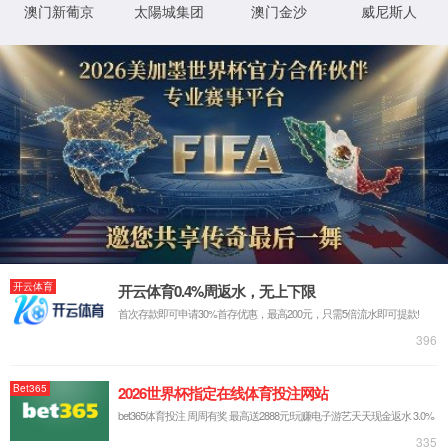
讲座预告|国际商事纠纷预防和解决
供稿：
摄影：
编辑：
审核：
时间：2019-11-
01
(审核: 李寿平)
转发