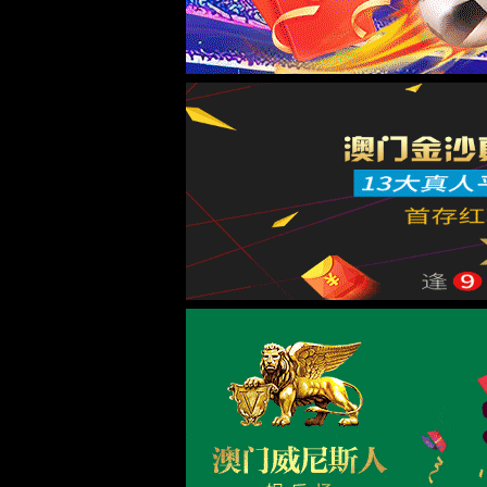
通知公告
教师必读
教师必
学生必读