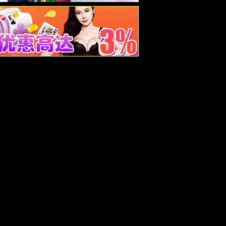
2019-03-28
2019-04-11
选拔和讲述素材征集的通知
2019-04-16
2019-05-10
and Settlement Global Talent Recruiting
2019-06-04
21日]
2019-06-18
2019-08-27