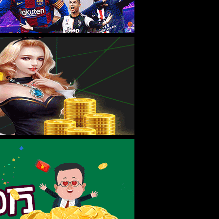
-
-
教师必读
首页
通知公告