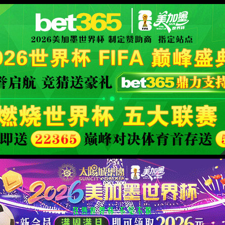
学院概况
top1体育平台入口
科学研究
党群工作
人才
通知公告